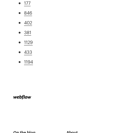
177
846
402
381
1129
433
1194
On the blog
About