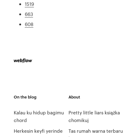
1519
663
608
On the blog
About
Kalau ku hidup bagimu
Pretty little liars książka
chord
chomikuj
Herkesin keyfi yerinde
Tas rumah warna terbaru