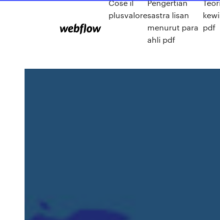
Cosè il
Pengertian
Teor
plusvalore
sastra lisan
kew
menurut para
pdf
ahli pdf