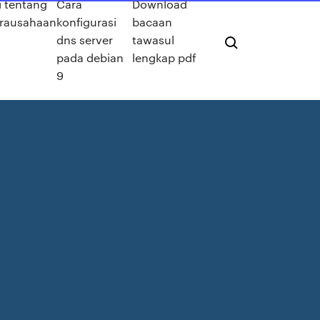
i tentang
Cara
Download
irausahaan
konfigurasi
bacaan
dns server
tawasul
pada debian
lengkap pdf
9